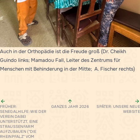
Auch in der Orthopädie ist die Freude groß (Dr. Cheikh
Guindo links; Mamadou Fall, Leiter des Zentrums für
Menschen mit Behinderung in der Mitte; A. Fischer rechts)
FRÜHER:
GANZES JAHR 2026
SPÄTER: UNSERE NEUE
SENEGALHILFE: WIE DER
WEBSITE
VEREIN DABEI
UNTERSTÜTZT, EINE
STRAUSSENFARM A
UFZUBAUEN ("DIE R
HEINPFALZ" VOM 1