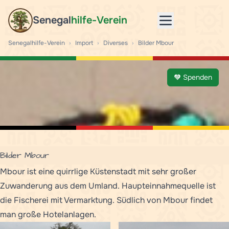
Senegal
hilfe-Verein
Mobile menu
Senegalhilfe-Verein
›
Import
›
Diverses
›
Bilder Mbour
Spenden
Bilder Mbour
Mbour ist eine quirrlige Küstenstadt mit sehr großer
Zuwanderung aus dem Umland. Haupteinnahmequelle ist
die Fischerei mit Vermarktung. Südlich von Mbour findet
man große Hotelanlagen.