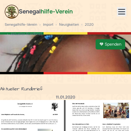
Senegal
hilfe-Verein
Mob
Senegalhilfe-Verein
›
Import
›
Neuigkeiten
›
2020
›
Aktueller Rundbrief
Spenden
Aktueller Rundbrief
11.01.2020