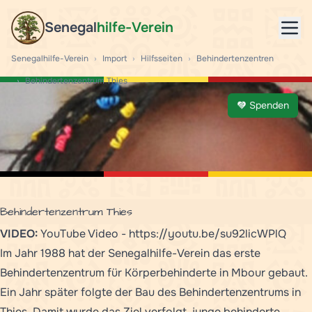
Senegal
hilfe-Verein
Mob
Senegalhilfe-Verein
›
Import
›
Hilfsseiten
›
Behindertenzentren
›
Behindertenzentrum Thies
Spenden
Behindertenzentrum Thies
VIDEO:
YouTube Video -
https://youtu.be/su92licWPlQ
Im Jahr 1988 hat der Senegalhilfe-Verein das erste
Behindertenzentrum für Körperbehinderte in Mbour gebaut
.
Ein Jahr später folgte der Bau des Behindertenzentrums in
Thies. Damit wurde das Ziel verfolgt, junge behinderte