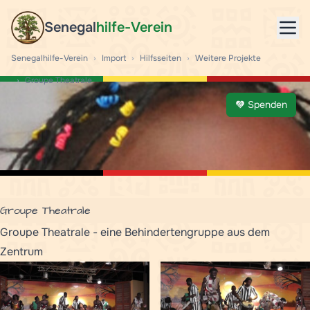
Senegal
hilfe-Verein
Mob
Senegalhilfe-Verein
›
Import
›
Hilfsseiten
›
Weitere Projekte
›
Groupe Theatrale
Spenden
Groupe Theatrale
Groupe Theatrale - eine Behindertengruppe aus dem
Zentrum