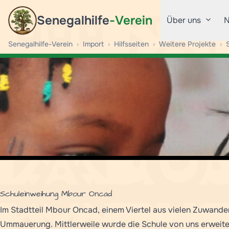
Senegalhilfe
-Verein
Über uns
N
Senegalhilfe-Verein
›
Import
›
Hilfsseiten
›
Weitere Projekte
›
Schuleinweihung Mbour Oncad
Im Stadtteil Mbour Oncad, einem Viertel aus vielen Zuwande
Ummauerung. Mittlerweile wurde die Schule von uns erweite